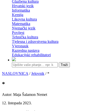
Glazbena kultura
Hrvatski jezik
Informatika
Kemija
Likovna kultura
Matematika
Njemački jezik
Povijest
Tehnička kultura
Tjelesna i zdravstvena kultura
Vjeronauk
Razredna nastava
Edukacijski rehabilitatori
Traži
NASLOVNICA
/
Jelovnik
/ *
*
Autor: Maja Šalamon Nemet
12. listopada 2023.