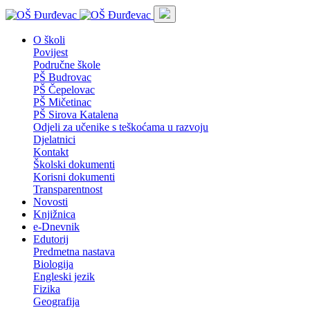
O školi
Povijest
Područne škole
PŠ Budrovac
PŠ Čepelovac
PŠ Mičetinac
PŠ Sirova Katalena
Odjeli za učenike s teškoćama u razvoju
Djelatnici
Kontakt
Školski dokumenti
Korisni dokumenti
Transparentnost
Novosti
Knjižnica
e-Dnevnik
Edutorij
Predmetna nastava
Biologija
Engleski jezik
Fizika
Geografija