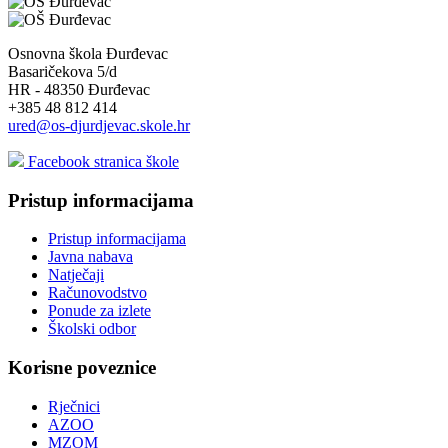
Osnovna škola Đurđevac
Basaričekova 5/d
HR - 48350 Đurđevac
+385 48 812 414
ured@os-djurdjevac.skole.hr
Facebook stranica škole
Pristup informacijama
Pristup informacijama
Javna nabava
Natječaji
Računovodstvo
Ponude za izlete
Školski odbor
Korisne poveznice
Rječnici
AZOO
MZOM