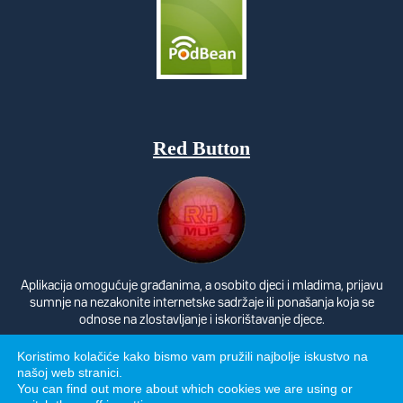
Red Button
Aplikacija omogućuje građanima, a osobito djeci i mladima, prijavu
sumnje na nezakonite internetske sadržaje ili ponašanja koja se
odnose na zlostavljanje i iskorištavanje djece.
Koristimo kolačiće kako bismo vam pružili najbolje iskustvo na
našoj web stranici.
You can find out more about which cookies we are using or