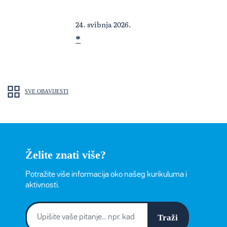
24. svibnja 2026.
*
SVE OBAVIJESTI
Želite znati više?
Potražite više informacija oko našeg kurikuluma i
aktivnosti.
Traži