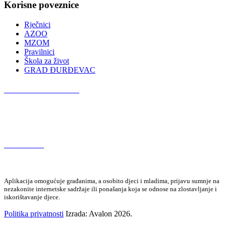
Korisne poveznice
Rječnici
AZOO
MZOM
Pravilnici
Škola za život
GRAD ĐURĐEVAC
Podcast OŠ Đurđevac
Red Button
Aplikacija omogućuje građanima, a osobito djeci i mladima, prijavu sumnje na
nezakonite internetske sadržaje ili ponašanja koja se odnose na zlostavljanje i
iskorištavanje djece.
Politika privatnosti
Izrada: Avalon 2026.