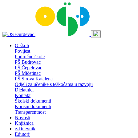
O školi
Povijest
Područne škole
PŠ Budrovac
PŠ Čepelovac
PŠ Mičetinac
PŠ Sirova Katalena
Odjeli za učenike s teškoćama u razvoju
Djelatnici
Kontakt
Školski dokumenti
Korisni dokumenti
Transparentnost
Novosti
Knjižnica
e-Dnevnik
Edutorij