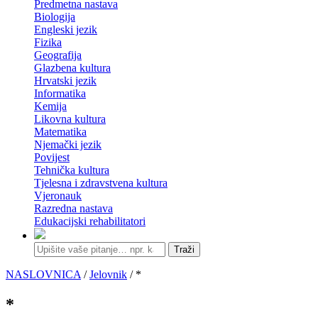
Predmetna nastava
Biologija
Engleski jezik
Fizika
Geografija
Glazbena kultura
Hrvatski jezik
Informatika
Kemija
Likovna kultura
Matematika
Njemački jezik
Povijest
Tehnička kultura
Tjelesna i zdravstvena kultura
Vjeronauk
Razredna nastava
Edukacijski rehabilitatori
Traži
NASLOVNICA
/
Jelovnik
/ *
*