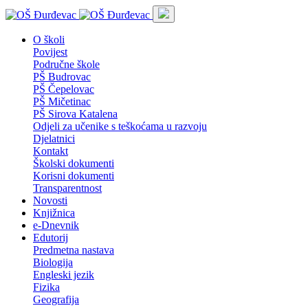
O školi
Povijest
Područne škole
PŠ Budrovac
PŠ Čepelovac
PŠ Mičetinac
PŠ Sirova Katalena
Odjeli za učenike s teškoćama u razvoju
Djelatnici
Kontakt
Školski dokumenti
Korisni dokumenti
Transparentnost
Novosti
Knjižnica
e-Dnevnik
Edutorij
Predmetna nastava
Biologija
Engleski jezik
Fizika
Geografija