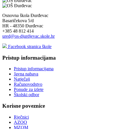
Osnovna škola Đurđevac
Basaričekova 5/d
HR - 48350 Đurđevac
+385 48 812 414
ured@os-djurdjevac.skole.hr
Facebook stranica škole
Pristup informacijama
Pristup informacijama
Javna nabava
Natječaji
Računovodstvo
Ponude za izlete
Školski odbor
Korisne poveznice
Rječnici
AZOO
MZOM