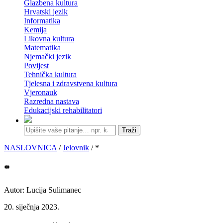
Glazbena kultura
Hrvatski jezik
Informatika
Kemija
Likovna kultura
Matematika
Njemački jezik
Povijest
Tehnička kultura
Tjelesna i zdravstvena kultura
Vjeronauk
Razredna nastava
Edukacijski rehabilitatori
Traži
NASLOVNICA
/
Jelovnik
/ *
*
Autor: Lucija Sulimanec
20. siječnja 2023.