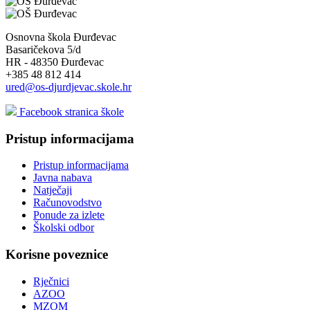
Osnovna škola Đurđevac
Basaričekova 5/d
HR - 48350 Đurđevac
+385 48 812 414
ured@os-djurdjevac.skole.hr
Facebook stranica škole
Pristup informacijama
Pristup informacijama
Javna nabava
Natječaji
Računovodstvo
Ponude za izlete
Školski odbor
Korisne poveznice
Rječnici
AZOO
MZOM