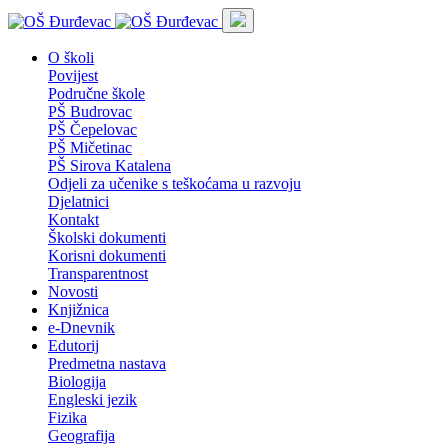
O školi
Povijest
Područne škole
PŠ Budrovac
PŠ Čepelovac
PŠ Mičetinac
PŠ Sirova Katalena
Odjeli za učenike s teškoćama u razvoju
Djelatnici
Kontakt
Školski dokumenti
Korisni dokumenti
Transparentnost
Novosti
Knjižnica
e-Dnevnik
Edutorij
Predmetna nastava
Biologija
Engleski jezik
Fizika
Geografija