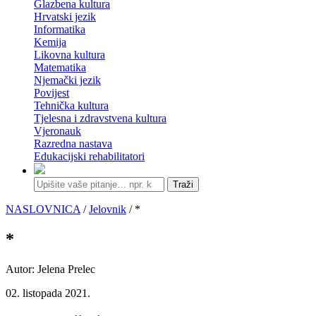
Glazbena kultura
Hrvatski jezik
Informatika
Kemija
Likovna kultura
Matematika
Njemački jezik
Povijest
Tehnička kultura
Tjelesna i zdravstvena kultura
Vjeronauk
Razredna nastava
Edukacijski rehabilitatori
Traži
NASLOVNICA
/
Jelovnik
/ *
*
Autor: Jelena Prelec
02. listopada 2021.