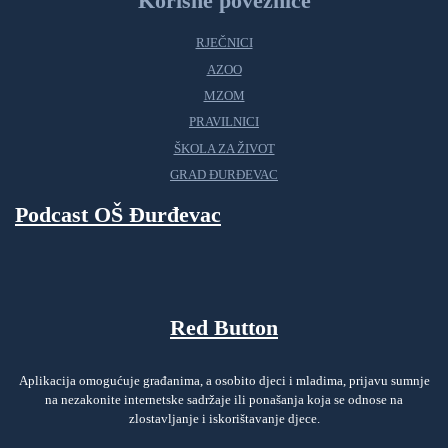
Korisne poveznice
RJEČNICI
AZOO
MZOM
PRAVILNICI
ŠKOLA ZA ŽIVOT
GRAD ĐURĐEVAC
Podcast OŠ Đurđevac
Red Button
Aplikacija omogućuje građanima, a osobito djeci i mladima, prijavu sumnje
na nezakonite internetske sadržaje ili ponašanja koja se odnose na
zlostavljanje i iskorištavanje djece.