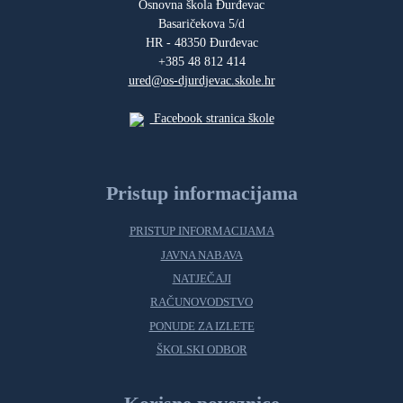
Osnovna škola Đurđevac
Basaričekova 5/d
HR - 48350 Đurđevac
+385 48 812 414
ured@os-djurdjevac.skole.hr
Facebook stranica škole
Pristup informacijama
PRISTUP INFORMACIJAMA
JAVNA NABAVA
NATJEČAJI
RAČUNOVODSTVO
PONUDE ZA IZLETE
ŠKOLSKI ODBOR