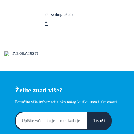
24. svibnja 2026.
*
SVE OBAVIJESTI
Želite znati više?
Potražite više informacija oko našeg kurikuluma i aktivnosti.
Traži