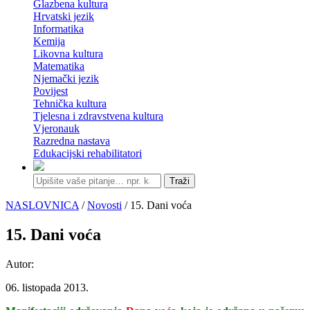
Glazbena kultura
Hrvatski jezik
Informatika
Kemija
Likovna kultura
Matematika
Njemački jezik
Povijest
Tehnička kultura
Tjelesna i zdravstvena kultura
Vjeronauk
Razredna nastava
Edukacijski rehabilitatori
Traži
NASLOVNICA
/
Novosti
/ 15. Dani voća
15. Dani voća
Autor:
06. listopada 2013.