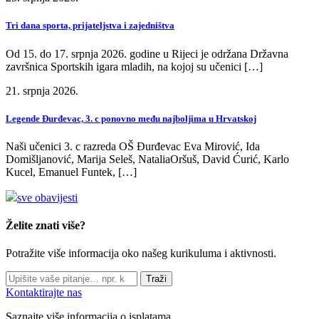
Tri dana sporta, prijateljstva i zajedništva
Od 15. do 17. srpnja 2026. godine u Rijeci je održana Državna
završnica Sportskih igara mladih, na kojoj su učenici […]
21. srpnja 2026.
Legende Đurđevac, 3. c ponovno među najboljima u Hrvatskoj
Naši učenici 3. c razreda OŠ Đurđevac Eva Mirović, Ida
Domišljanović, Marija Seleš, NataliaOršuš, David Ćurić, Karlo
Kucel, Emanuel Funtek, […]
sve obavijesti
Želite znati više?
Potražite više informacija oko našeg kurikuluma i aktivnosti.
Traži
Kontaktirajte nas
Saznajte više informacija o isplatama