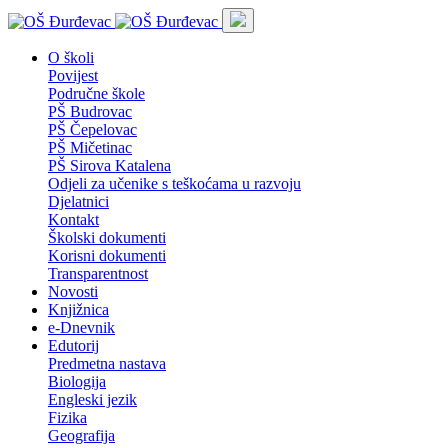
O školi
Povijest
Područne škole
PŠ Budrovac
PŠ Čepelovac
PŠ Mičetinac
PŠ Sirova Katalena
Odjeli za učenike s teškoćama u razvoju
Djelatnici
Kontakt
Školski dokumenti
Korisni dokumenti
Transparentnost
Novosti
Knjižnica
e-Dnevnik
Edutorij
Predmetna nastava
Biologija
Engleski jezik
Fizika
Geografija