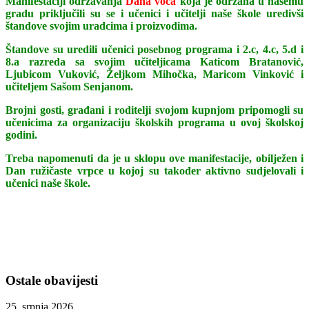
Manifestaciji održavanja
Dana voća
koja je održana u našemu
gradu priključili su se i učenici i učitelji naše škole uredivši
štandove svojim uradcima i proizvodima.
Štandove su uredili učenici posebnog programa i 2.c, 4.c, 5.d i
8.a razreda sa svojim učiteljicama Katicom Bratanović,
Ljubicom Vuković, Željkom Mihočka, Maricom Vinković i
učiteljem Sašom Senjanom.
Brojni gosti, građani i roditelji svojom kupnjom pripomogli su
učenicima za organizaciju školskih programa u ovoj školskoj
godini.
Treba napomenuti da je u sklopu ove manifestacije, obilježen i
Dan ružičaste vrpce u kojoj su također aktivno sudjelovali i
učenici naše škole.
Ostale obavijesti
25. srpnja 2026.