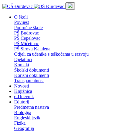
O školi
Povijest
Područne škole
PŠ Budrovac
PŠ Čepelovac
PŠ Mičetinac
PŠ Sirova Katalena
Odjeli za učenike s teškoćama u razvoju
Djelatnici
Kontakt
Školski dokumenti
Korisni dokumenti
Transparentnost
Novosti
Knjižnica
e-Dnevnik
Edutorij
Predmetna nastava
Biologija
Engleski jezik
Fizika
Geografija