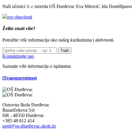
Naši učenici 3. c razreda OŠ Đurđevac Eva Mirović, Ida Domišljanov
sve obavijesti
Želite znati više?
Potražite više informacija oko našeg kurikuluma i aktivnosti.
Traži
Kontaktirajte nas
Saznajte više informacija o isplatama
iTransparentnost
Osnovna škola Đurđevac
Basaričekova 5/d
HR - 48350 Đurđevac
+385 48 812 414
ured@os-djurdjevac.skole.hr