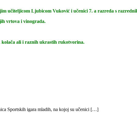
 svojim učiteljicom Ljubicom Vuković i učenici 7. a razreda s razr
jih vrtova i vinograda.
 kolača ali i raznih ukrastih rukotvorina.
ica Sportskih igara mladih, na kojoj su učenici […]