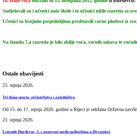
14. Dani voća
održani su 13. listopada 2012. godine
u Đurđevcu
!
Sudjelovali su i učenici naše škole i to učenici nižih razreda sa
Učenici su brojnim posjetiteljima predstavili voćne plodove iz svo
Na štandu 7.a razreda je bilo obilje voća, voćnih sokova te voćnih
Ostale obavijesti
25. srpnja 2026.
Tri dana sporta, prijateljstva i zajedništva
Od 15. do 17. srpnja 2026. godine u Rijeci je održana Državna završn
21. srpnja 2026.
Legende Đurđevac, 3. c ponovno među najboljima u Hrvatskoj