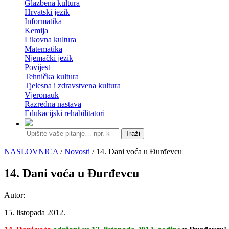
Glazbena kultura
Hrvatski jezik
Informatika
Kemija
Likovna kultura
Matematika
Njemački jezik
Povijest
Tehnička kultura
Tjelesna i zdravstvena kultura
Vjeronauk
Razredna nastava
Edukacijski rehabilitatori
Traži
NASLOVNICA
/
Novosti
/ 14. Dani voća u Đurđevcu
14. Dani voća u Đurđevcu
Autor:
15. listopada 2012.