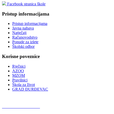
Facebook stranica škole
Pristup informacijama
Pristup informacijama
Javna nabava
Natječaji
Računovodstvo
Ponude za izlete
Školski odbor
Korisne poveznice
Rječnici
AZOO
MZOM
Pravilnici
Škola za život
GRAD ĐURĐEVAC
Podcast OŠ Đurđevac