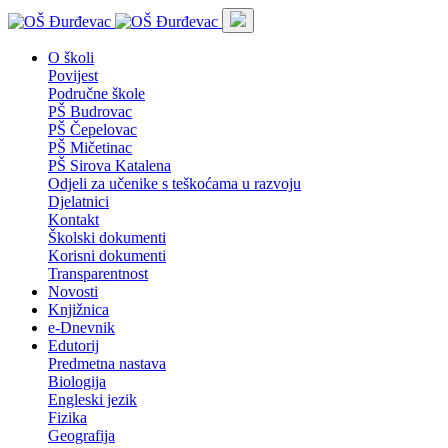
O školi
Povijest
Područne škole
PŠ Budrovac
PŠ Čepelovac
PŠ Mičetinac
PŠ Sirova Katalena
Odjeli za učenike s teškoćama u razvoju
Djelatnici
Kontakt
Školski dokumenti
Korisni dokumenti
Transparentnost
Novosti
Knjižnica
e-Dnevnik
Edutorij
Predmetna nastava
Biologija
Engleski jezik
Fizika
Geografija