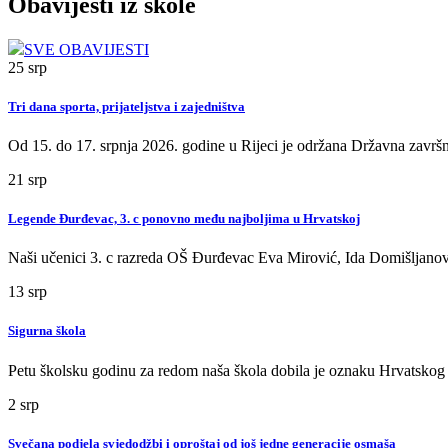
Obavijesti iz škole
SVE OBAVIJESTI
25
srp
Tri dana sporta, prijateljstva i zajedništva
Od 15. do 17. srpnja 2026. godine u Rijeci je održana Državna završn
21
srp
Legende Đurđevac, 3. c ponovno među najboljima u Hrvatskoj
Naši učenici 3. c razreda OŠ Đurđevac Eva Mirović, Ida Domišljanov
13
srp
Sigurna škola
Petu školsku godinu za redom naša škola dobila je oznaku Hrvatskog
2
srp
Svečana podjela svjedodžbi i oproštaj od još jedne generacije osmaša