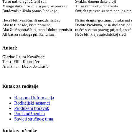
Tu su naši dragi učitelji svi.
Svakim danom đake broji
Mnogo đaka prošlo je, a još više proći će
Tu su svima otvorena vrata
Đurđevačka škola ponos Picoka je.
Smijeh i pjesma su nam poput zlata
Hoćeš biti kemičar, ili možda fizičar,
Našim dragim gostima, poruka sad s
Ako to ti ne ide, kista primi se.
Dođite Picokima, naša škola vrijedi
Ako želiš sportaš biti, moraš dobro razmislit
tu ćeš stvarno pravog prijatelja steći
Ali baš za svakoga prilika tu ima.
Neće biti kraja zajedničkoj sreći.
Autori:
Glazba: Laura Kovačević
Tekst: Filip Koprolčec
Aranžman: Davor Jendrašić
Kutak za roditelje
Raspored informacija
Roditeljski sastanci
Produženi boravak
Popis udžbenika
Savjeti stručnog tima
Kutak za učenike