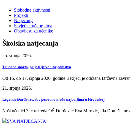
Slobodne aktivnosti
Projekti
Natjecanja
Savjeti stručnog tima
Obavijesti za učenike
Školska natjecanja
25. srpnja 2026.
Tri dana sporta, prijateljstva i zajedništva
Od 15. do 17. srpnja 2026. godine u Rijeci je održana Državna završn
21. srpnja 2026.
Legende Đurđevac, 3. c ponovno među najboljima u Hrvatskoj
Naši učenici 3. c razreda OŠ Đurđevac Eva Mirović, Ida Domišljanov
SVA NATJECANJA