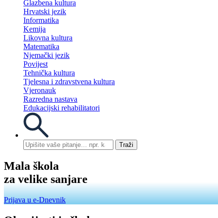
Glazbena kultura
Hrvatski jezik
Informatika
Kemija
Likovna kultura
Matematika
Njemački jezik
Povijest
Tehnička kultura
Tjelesna i zdravstvena kultura
Vjeronauk
Razredna nastava
Edukacijski rehabilitatori
Traži
Mala škola
za velike sanjare
Prijava u e-Dnevnik