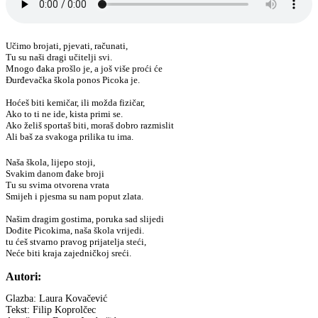
Učimo brojati, pjevati, računati,
Tu su naši dragi učitelji svi.
Mnogo đaka prošlo je, a još više proći će
Đurđevačka škola ponos Picoka je.
Hoćeš biti kemičar, ili možda fizičar,
Ako to ti ne ide, kista primi se.
Ako želiš sportaš biti, moraš dobro razmislit
Ali baš za svakoga prilika tu ima.
Naša škola, lijepo stoji,
Svakim danom đake broji
Tu su svima otvorena vrata
Smijeh i pjesma su nam poput zlata.
Našim dragim gostima, poruka sad slijedi
Dođite Picokima, naša škola vrijedi.
tu ćeš stvarno pravog prijatelja steći,
Neće biti kraja zajedničkoj sreći.
Autori:
Glazba: Laura Kovačević
Tekst: Filip Koprolčec