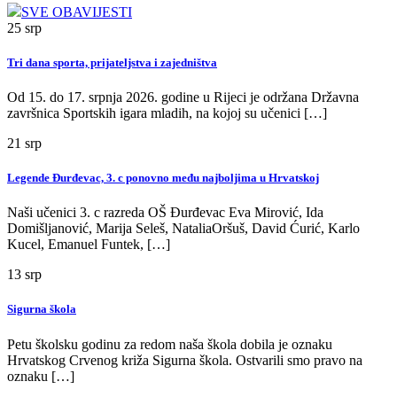
SVE OBAVIJESTI
25
srp
Tri dana sporta, prijateljstva i zajedništva
Od 15. do 17. srpnja 2026. godine u Rijeci je održana Državna
završnica Sportskih igara mladih, na kojoj su učenici […]
21
srp
Legende Đurđevac, 3. c ponovno među najboljima u Hrvatskoj
Naši učenici 3. c razreda OŠ Đurđevac Eva Mirović, Ida
Domišljanović, Marija Seleš, NataliaOršuš, David Ćurić, Karlo
Kucel, Emanuel Funtek, […]
13
srp
Sigurna škola
Petu školsku godinu za redom naša škola dobila je oznaku
Hrvatskog Crvenog križa Sigurna škola. Ostvarili smo pravo na
oznaku […]