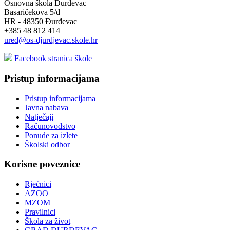
Osnovna škola Đurđevac
Basaričekova 5/d
HR - 48350 Đurđevac
+385 48 812 414
ured@os-djurdjevac.skole.hr
Facebook stranica škole
Pristup informacijama
Pristup informacijama
Javna nabava
Natječaji
Računovodstvo
Ponude za izlete
Školski odbor
Korisne poveznice
Rječnici
AZOO
MZOM
Pravilnici
Škola za život