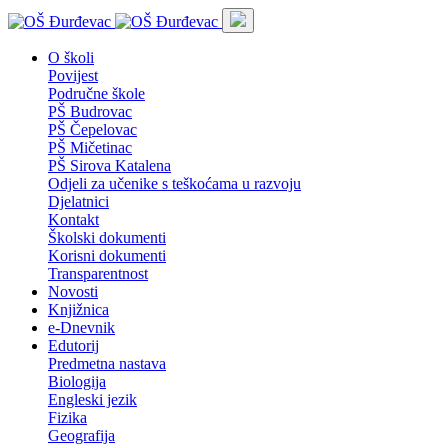
O školi
Povijest
Područne škole
PŠ Budrovac
PŠ Čepelovac
PŠ Mičetinac
PŠ Sirova Katalena
Odjeli za učenike s teškoćama u razvoju
Djelatnici
Kontakt
Školski dokumenti
Korisni dokumenti
Transparentnost
Novosti
Knjižnica
e-Dnevnik
Edutorij
Predmetna nastava
Biologija
Engleski jezik
Fizika
Geografija