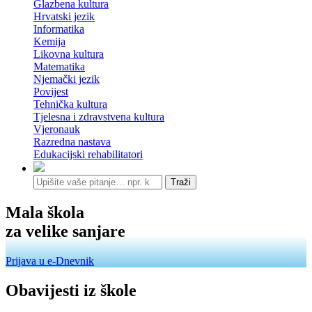
Glazbena kultura
Hrvatski jezik
Informatika
Kemija
Likovna kultura
Matematika
Njemački jezik
Povijest
Tehnička kultura
Tjelesna i zdravstvena kultura
Vjeronauk
Razredna nastava
Edukacijski rehabilitatori
Traži
Mala škola
za velike sanjare
Prijava u e-Dnevnik
Obavijesti iz škole