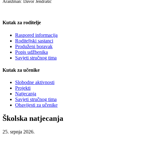
Aranžman: Davor Jendrašić
Kutak za roditelje
Raspored informacija
Roditeljski sastanci
Produženi boravak
Popis udžbenika
Savjeti stručnog tima
Kutak za učenike
Slobodne aktivnosti
Projekti
Natjecanja
Savjeti stručnog tima
Obavijesti za učenike
Školska natjecanja
25. srpnja 2026.