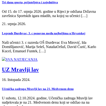
Tri dana sporta, prijateljstva i zajedništva
Od 15. do 17. srpnja 2026. godine u Rijeci je održana Državna
završnica Sportskih igara mladih, na kojoj su učenici […]
21. srpnja 2026.
Legende Đurđevac, 3. c ponovno među najboljima u Hrvatskoj
Naši učenici 3. c razreda OŠ Đurđevac Eva Mirović, Ida
Domišljanović, Marija Seleš, NataliaOršuš, David Ćurić, Karlo
Kucel, Emanuel Funtek, […]
SVA NATJECANJA
UZ Mravlji lav
16. listopada 2024.
Učenička zadruga Mravlji lav na 21. Medvenom denu
U subotu, 12.10.2024. godine, Učenička zadruga Mravlji lav
sudjelovala je na 21. Medvenom denu koji se održao na na