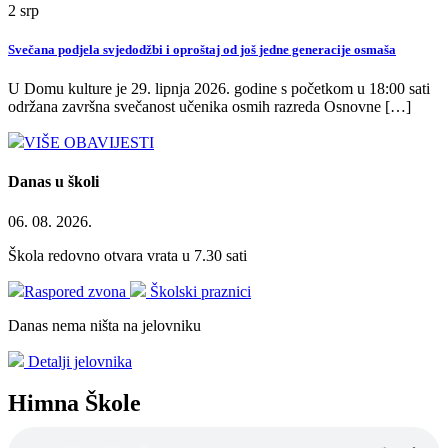
2
srp
Svečana podjela svjedodžbi i oproštaj od još jedne generacije osmaša
U Domu kulture je 29. lipnja 2026. godine s početkom u 18:00 sati
održana završna svečanost učenika osmih razreda Osnovne […]
VIŠE OBAVIJESTI
Danas u školi
06. 08. 2026.
Škola redovno otvara vrata u 7.30 sati
Raspored zvona
Školski praznici
Danas nema ništa na jelovniku
Detalji jelovnika
Himna Škole