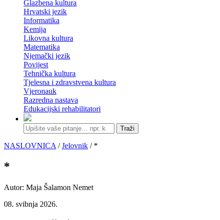
Glazbena kultura
Hrvatski jezik
Informatika
Kemija
Likovna kultura
Matematika
Njemački jezik
Povijest
Tehnička kultura
Tjelesna i zdravstvena kultura
Vjeronauk
Razredna nastava
Edukacijski rehabilitatori
Traži
NASLOVNICA
/
Jelovnik
/ *
*
Autor: Maja Šalamon Nemet
08. svibnja 2026.