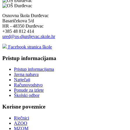
Osnovna škola Đurđevac
Basaričekova 5/d
HR - 48350 Đurđevac
+385 48 812 414
ured@os-djurdjevac.skole.hr
Facebook stranica škole
Pristup informacijama
Pristup informacijama
Javna nabava
Natječaji
Računovodstvo
Ponude za izlete
Školski odbor
Korisne poveznice
Rječnici
AZOO
MZOM