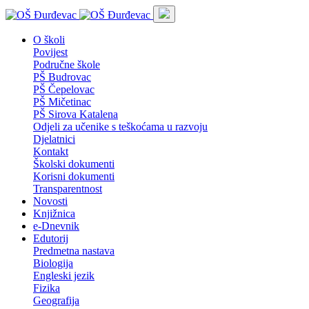
O školi
Povijest
Područne škole
PŠ Budrovac
PŠ Čepelovac
PŠ Mičetinac
PŠ Sirova Katalena
Odjeli za učenike s teškoćama u razvoju
Djelatnici
Kontakt
Školski dokumenti
Korisni dokumenti
Transparentnost
Novosti
Knjižnica
e-Dnevnik
Edutorij
Predmetna nastava
Biologija
Engleski jezik
Fizika
Geografija